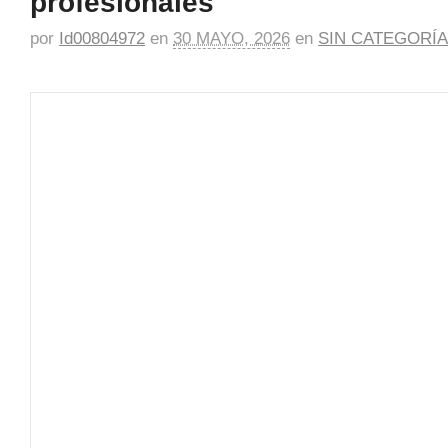
profesionales
por
Id00804972
en
30 MAYO, 2026
en
SIN CATEGORÍA