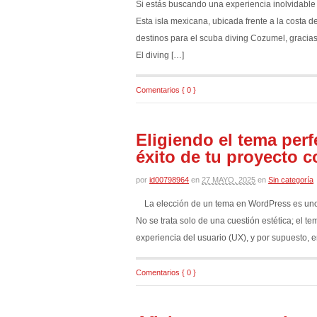
Si estás buscando una experiencia inolvidable
Esta isla mexicana, ubicada frente a la costa
destinos para el scuba diving Cozumel, gracias 
El diving […]
Comentarios { 0 }
Eligiendo el tema perf
éxito de tu proyecto c
por
id00798964
en
27 MAYO, 2025
en
Sin categoría
La elección de un tema en WordPress es uno de
No se trata solo de una cuestión estética; el 
experiencia del usuario (UX), y por supuesto, 
Comentarios { 0 }