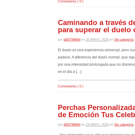
Comentarios { 0 }
Caminando a través d
para superar el duelo
por
id00798964
en
20 MAYO, 2025
en
Sin categoría
El duelo es una experiencia universal, pero cu
padece. A diferencia del duelo normal, que sig
por una intensidad prolongada que no disminu
en el día a […]
Comentarios { 0 }
Perchas Personalizadas
de Emoción Tus Celeb
por
id00798964
en
19 MAYO, 2025
en
Sin categoría
Hay momentos en la vida que merecen ser cele