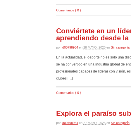
Comentarios { 0 }
Conviértete en un líde
aprendiendo desde la 
por
id00798964
en
28 MAYO, 2025
en
Sin categoría
En la actualidad, el deporte no es solo una di
se ha convertido en una industria global de en
profesionales capaces de liderar con visión, e
clubes […]
Comentarios { 0 }
Explora el paraíso su
por
id00798964
en
27 MAYO, 2025
en
Sin categoría