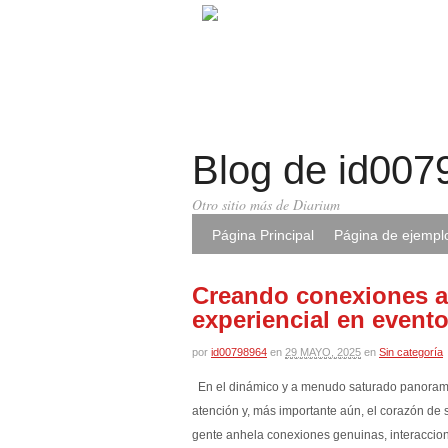
Blog de id007
Otro sitio más de Diarium
Página Principal
Página de ejempl
Creando conexiones au
experiencial en event
por
id00798964
en
29 MAYO, 2025
en
Sin categoría
En el dinámico y a menudo saturado panorama a
atención y, más importante aún, el corazón de 
gente anhela conexiones genuinas, interaccio