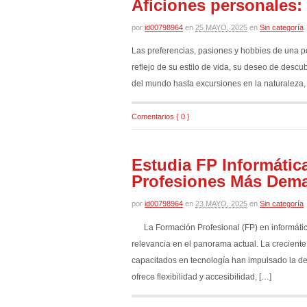
Aficiones personales:
por
id00798964
en
25 MAYO, 2025
en
Sin categoría
Las preferencias, pasiones y hobbies de una p
reflejo de su estilo de vida, su deseo de desc
del mundo hasta excursiones en la naturaleza, 
Comentarios { 0 }
Estudia FP Informátic
Profesiones Más Dem
por
id00798964
en
23 MAYO, 2025
en
Sin categoría
La Formación Profesional (FP) en informátic
relevancia en el panorama actual. La creciente
capacitados en tecnología han impulsado la d
ofrece flexibilidad y accesibilidad, […]