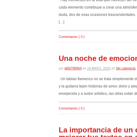
cada elemento contribuye a crear una atmósfer
duda, dos de esas ocasiones trascendentales. 
[…]
Comentarios { 0 }
Una noche de emocion
por
id00798964
en
19 MAYO, 2025
en
Sin categoría
Un tablao flamenco no se trata simplemente de
y la guitarra tejen historias de amor, dolor y a
envejecida y a sudor artístico, las sillas está
Comentarios { 0 }
La importancia de un 