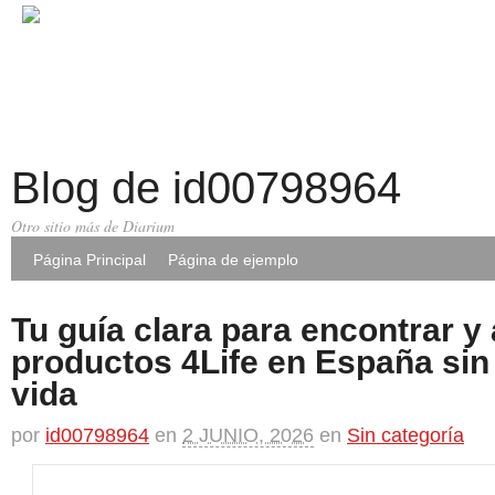
Blog de id00798964
Otro sitio más de Diarium
Página Principal
Página de ejemplo
Tu guía clara para encontrar y
productos 4Life en España sin
vida
por
id00798964
en
2 JUNIO, 2026
en
Sin categoría