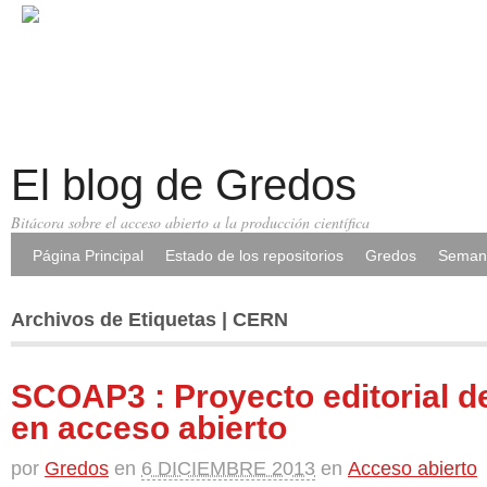
El blog de Gredos
Bitácora sobre el acceso abierto a la producción científica
Página Principal
Estado de los repositorios
Gredos
Semana
Archivos de Etiquetas | CERN
SCOAP3 : Proyecto editorial d
en acceso abierto
por
Gredos
en
6 DICIEMBRE 2013
en
Acceso abierto