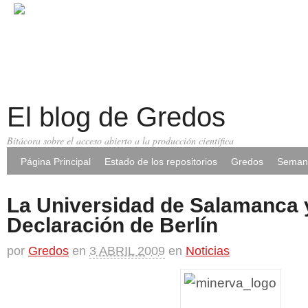
El blog de Gredos
Bitácora sobre el acceso abierto a la producción científica
Página Principal
Estado de los repositorios
Gredos
Semana
La Universidad de Salamanca y
Declaración de Berlín
por
Gredos
en
3 ABRIL 2009
en
Noticias