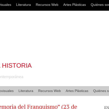
isuales
Literatura
Recursos Web
Artes Plásticas
Quiénes s
a HISTORIA
Contemporánea
ovisuales
Literatura
Recursos Web
Artes Plásticas
Quiénes 
emoria del Franquismo” (23 de
EN