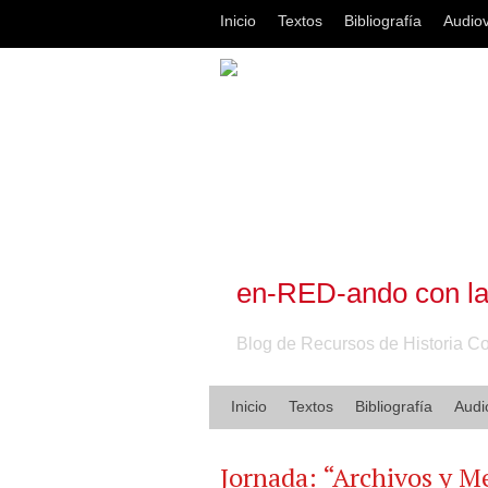
Inicio
Textos
Bibliografía
Audiov
en-RED-ando con l
Blog de Recursos de Historia 
Inicio
Textos
Bibliografía
Audi
Jornada: “Archivos y M