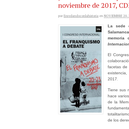
noviembre de 2017, C
por
Enredandoconlahistoria
en
NOVIEMBRE 20, 
La sede 
Salamanca
memoria 
Internacio
El Congres
colaboraci
facetas de 
existencia
2017.
Tiene sus 
hace varios
de la Memo
fundamenta
totalitaris
de los dere