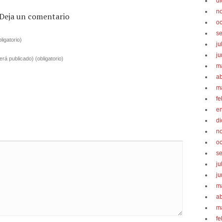
d
n
Deja un comentario
oc
s
bligatorio)
ju
ju
será publicado)
(obligatorio)
m
ab
m
fe
e
d
n
oc
s
ju
ju
m
ab
m
fe