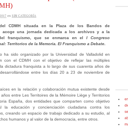
DMH)
2017
en
SIN CATEGORÍA
del CDMH situada en la Plaza de los Bandos de
 acoge una jornada dedicada a los archivos y a la
del franquismo, que se enmarca en el
I Congreso
nal: Territorios de la Memoria. El Franquismo a Debate
.
o ha sido organizado por la Universidad de Valladolid en
ón con el CDMH con el objetivo de reflejar las múltiples
la dictadura franquista a lo largo de sus cuarenta años de
, desarrollándose entre los días 20 a 23 de noviembre de
raíces en la relación y colaboración mutua existente desde
 años entre Les Territoires de la Mémoire Liège y Territorios
e
ria España, dos entidades que comparten como objetivo
d
l la educación y concienciación ciudadana contra los
s
mos, creando un espacio de trabajo dedicado a su estudio, al
ab
chos humanos y al valor de la democracia, entre otros.
m