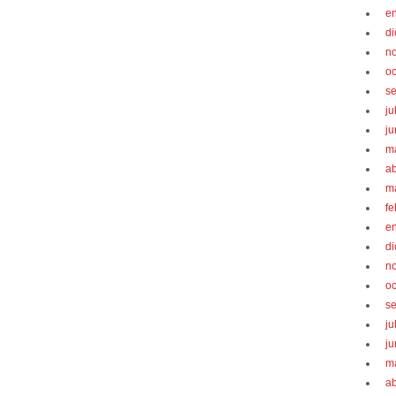
e
d
n
oc
s
ju
ju
m
ab
m
fe
e
d
n
oc
s
ju
ju
m
ab