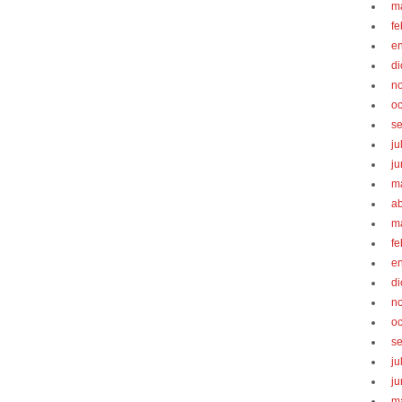
m
fe
e
d
n
oc
s
ju
ju
m
ab
m
fe
e
d
n
oc
s
ju
ju
m