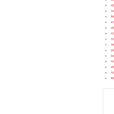
ab
m
fe
e
d
n
oc
s
ju
ju
m
ab
m
fe