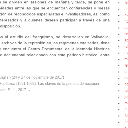
ue se dividen en sesiones de mañana y tarde, se pone en
fe
idades entre las que se encuentran conferencias y mesas
e
ción de reconocidos especialistas e investigadores, así como
d
interesados y a quienes deseen participar a través de una
n
disposición.
oc
s
s al estudio del franquismo, se desarrollan en Valladolid,
a
archivos de la represión en los regímenes totalitarios, tiene
ju
 encuentra el Centro Documental de la Memoria Histórica
m
 documental relacionado con este periodo histórico, entre
m
fe
e
English (24 y 27 de noviembre de 2017)
d
República (1931-1936): Las claves de la primera democracia
n
iones S. L., 2017
→
ju
ju
m
m
fe
e