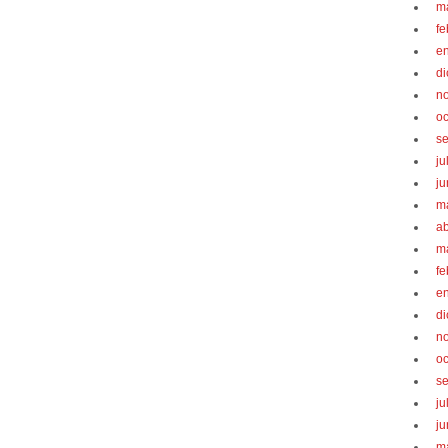
m
fe
e
d
n
oc
s
ju
ju
m
ab
m
fe
e
d
n
oc
s
ju
ju
m