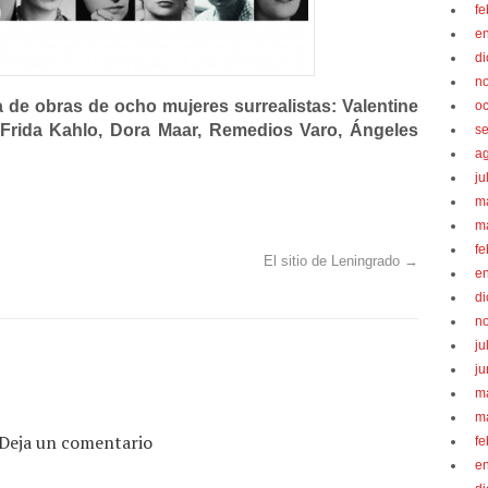
fe
e
d
n
 de obras de ocho mujeres surrealistas: Valentine
oc
, Frida Kahlo, Dora Maar, Remedios Varo, Ángeles
s
a
ju
m
m
fe
El sitio de Leningrado
→
e
d
n
ju
ju
m
m
Deja un comentario
fe
e