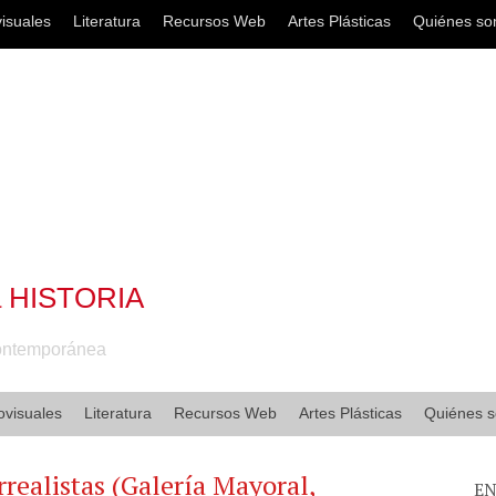
isuales
Literatura
Recursos Web
Artes Plásticas
Quiénes s
a HISTORIA
Contemporánea
ovisuales
Literatura
Recursos Web
Artes Plásticas
Quiénes 
realistas (Galería Mayoral,
EN