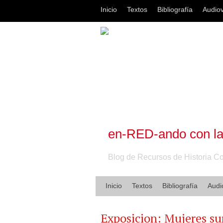
Inicio
Textos
Bibliografía
Audiov
en-RED-ando con l
Blog de Recursos de Historia 
Inicio
Textos
Bibliografía
Audi
Exposicion: Mujeres sur