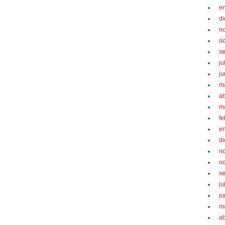
e
d
n
oc
s
ju
ju
m
ab
m
fe
e
d
n
oc
s
ju
ju
m
ab