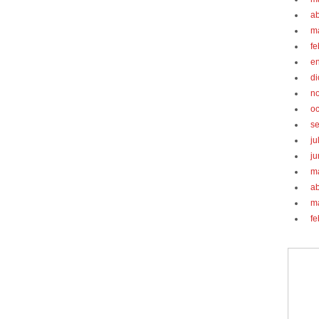
ab
m
fe
e
d
n
oc
s
ju
ju
m
ab
m
fe