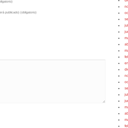
d
bligatorio)
n
será publicado)
(obligatorio)
oc
s
ju
ju
m
ab
m
fe
e
d
n
oc
s
ju
ju
m
ab
m
fe