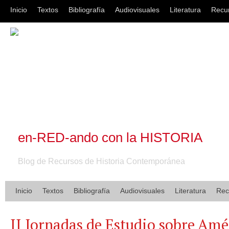
Inicio
Textos
Bibliografía
Audiovisuales
Literatura
Recu
en-RED-ando con la HISTORIA
Blog de Recursos de Historia Contemporánea
Inicio
Textos
Bibliografía
Audiovisuales
Literatura
Rec
II Jornadas de Estudio sobre Amér