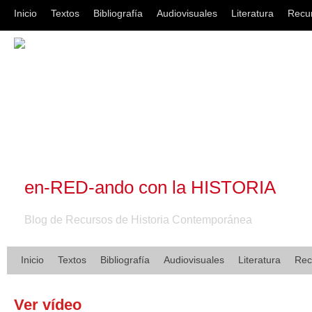
Inicio
Textos
Bibliografía
Audiovisuales
Literatura
Recu
en-RED-ando con la HISTORIA
Blog de Recursos de Historia Contemporánea
Inicio
Textos
Bibliografía
Audiovisuales
Literatura
Rec
Ver vídeo