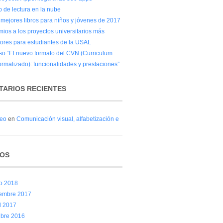
b de lectura en la nube
 mejores libros para niños y jóvenes de 2017
mios a los proyectos universitarios más
ores para estudiantes de la USAL
so “El nuevo formato del CVN (Curriculum
ormalizado): funcionalidades y prestaciones”
ARIOS RECIENTES
eo
en
Comunicación visual, alfabetización e
VOS
io 2018
iembre 2017
l 2017
ubre 2016