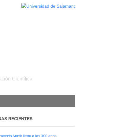
ación Científica
AS RECIENTES
royecto Apptk llega a las 300 apps