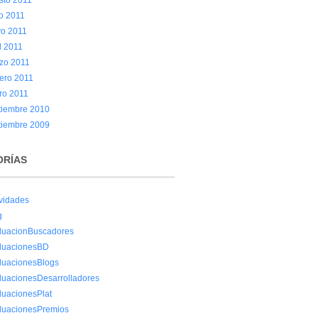
sto 2011
io 2011
o 2011
l 2011
zo 2011
rero 2011
ro 2011
tiembre 2010
tiembre 2009
ORÍAS
ividades
g
luacionBuscadores
luacionesBD
luacionesBlogs
luacionesDesarrolladores
luacionesPlat
luacionesPremios