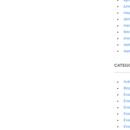
ago
jun
may
abri
mar
feb
ene
sep
sep
CATEG
Act
Blo
Eva
Eva
Eva
Eva
Eva
Eva