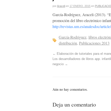
por
Araceli
en
17 ENERO, 2015
en
PUBLICACIO
García-Rodríguez, Araceli (2013). “El
promoción del libro electrónico infan
http://revistas.um.es/analesdoc/artic
García-Rodríguez
,
libros electrón
distribución
,
Publicaciones 2013
←
Elaboración de tutoriales para el manej
Los desarrolladores de libros app. infant
negocio
→
Aún no hay comentarios.
Deja un comentario