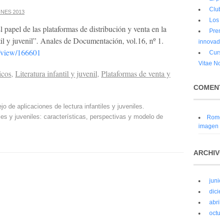
Clu
NES 2013
Los
 papel de las plataformas de distribución y venta en la
Pre
til y juvenil”. Anales de Documentación, vol.16, nº 1.
innovad
le/view/166601
Cur
Vitae N
icos
,
Literatura infantil y juvenil
,
Plataformas de venta y
COMENT
o de aplicaciones de lectura infantiles y juveniles.
iles y juveniles: características, perspectivas y modelo de
Rom
imagen
ARCHI
jun
dic
abri
oct