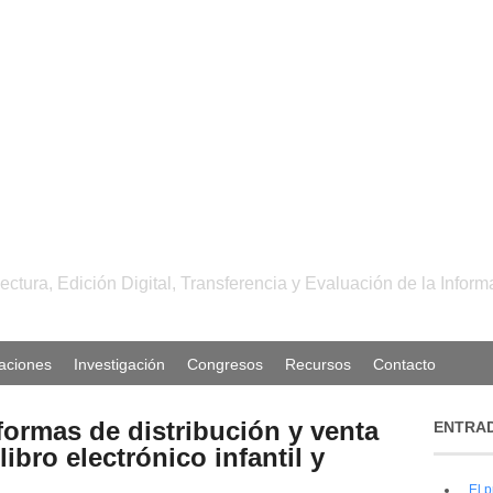
ctura, Edición Digital, Transferencia y Evaluación de la Inform
caciones
Investigación
Congresos
Recursos
Contacto
aformas de distribución y venta
ENTRAD
ibro electrónico infantil y
El p