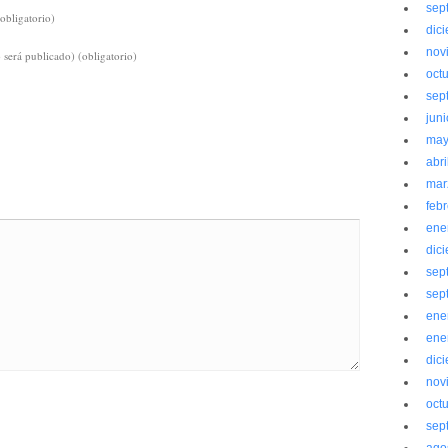
sep
(obligatorio)
dic
nov
 será publicado)
(obligatorio)
oct
sep
jun
may
abri
mar
feb
ene
dic
sep
sep
ene
ene
dic
nov
oct
sep