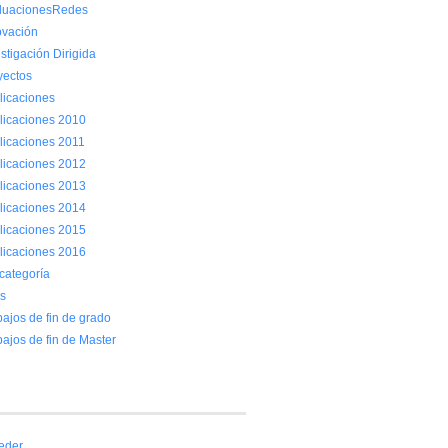
luacionesRedes
ovación
stigación Dirigida
yectos
licaciones
licaciones 2010
licaciones 2011
licaciones 2012
licaciones 2013
licaciones 2014
licaciones 2015
licaciones 2016
 categoría
is
bajos de fin de grado
bajos de fin de Master
eder