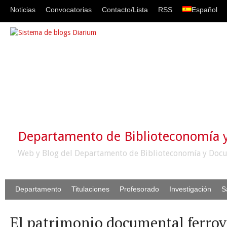
Noticias
Convocatorias
Contacto/Lista
RSS
Español
Departamento de Biblioteconomía
Web y Blog del Departamento de Biblioteconomía y Docu
Departamento
Titulaciones
Profesorado
Investigación
S
El patrimonio documental ferrov