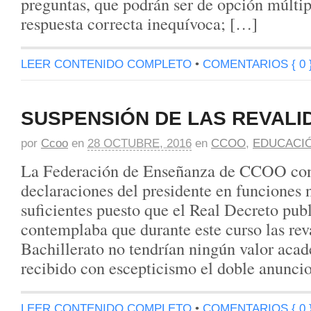
preguntas, que podrán ser de opción múltip
respuesta correcta inequívoca; […]
LEER CONTENIDO COMPLETO
•
COMENTARIOS { 0 
SUSPENSIÓN DE LAS REVALI
por
Ccoo
en
28 OCTUBRE, 2016
en
CCOO
,
EDUCACI
La Federación de Enseñanza de CCOO cons
declaraciones del presidente en funciones 
suficientes puesto que el Real Decreto publ
contemplaba que durante este curso las re
Bachillerato no tendrían ningún valor ac
recibido con escepticismo el doble anunci
LEER CONTENIDO COMPLETO
•
COMENTARIOS { 0 