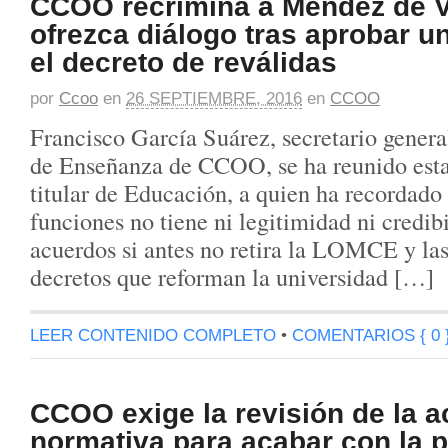
CCOO recrimina a Méndez de V
ofrezca diálogo tras aprobar u
el decreto de reválidas
por
Ccoo
en
26 SEPTIEMBRE, 2016
en
CCOO
Francisco García Suárez, secretario genera
de Enseñanza de CCOO, se ha reunido est
titular de Educación, a quien ha recordado
funciones no tiene ni legitimidad ni credib
acuerdos si antes no retira la LOMCE y las 
decretos que reforman la universidad […]
LEER CONTENIDO COMPLETO
•
COMENTARIOS { 0 
CCOO exige la revisión de la a
normativa para acabar con la p