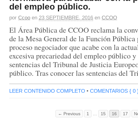
del empleo público.
por
Ccoo
en
23 SEPTIEMBRE, 2016
en
CCOO
El Área Pública de CCOO reclama la conv
de la Mesa General de la Función Pública p
proceso negociador que acabe con la actual
excesiva precariedad del empleo público y 
sentencias del Tribunal de Justicia Europeo
público. Tras conocer las sentencias del T
LEER CONTENIDO COMPLETO
•
COMENTARIOS { 0 
← Previous
1
…
15
16
17
N