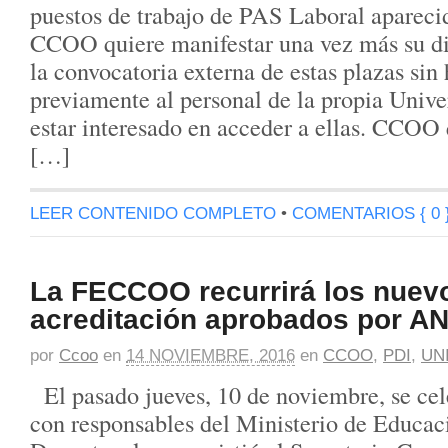
puestos de trabajo de PAS Laboral aparecid
CCOO quiere manifestar una vez más su d
la convocatoria externa de estas plazas sin
previamente al personal de la propia Unive
estar interesado en acceder a ellas. CCOO q
[…]
LEER CONTENIDO COMPLETO
•
COMENTARIOS { 0 
La FECCOO recurrirá los nuevo
acreditación aprobados por 
por
Ccoo
en
14 NOVIEMBRE, 2016
en
CCOO
,
PDI
,
UN
El pasado jueves, 10 de noviembre, se cel
con responsables del Ministerio de Educac