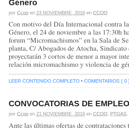
Género
por
Ccoo
en
23 NOVIEMBRE, 2016
en
CCOO
Con motivo del Día Internacional contra l
Género, el 24 de noviembre a las 17:30h h
forum “Micromachismos” en la Sala de Se
planta, C/ Abogados de Atocha, Sindicat
proyectarán 3 cortos de menor a mayor inte
relación micromachismo y violencia de gé
LEER CONTENIDO COMPLETO
•
COMENTARIOS { 0 
CONVOCATORIAS DE EMPLEO
por
Ccoo
en
21 NOVIEMBRE, 2016
en
CCOO
,
PTGAS
Ante las últimas ofertas de contrataciones