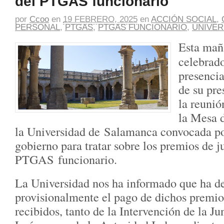
del PTGAS funcionario
por
Ccoo
en
19 FEBRERO, 2025
en
ACCIÓN SOCIAL
,
PERSONAL
,
PTGAS
,
PTGAS FUNCIONARIO
,
UNIVER
Esta mañ
celebrad
presencia
de su pre
la reunió
la Mesa 
la Universidad de Salamanca convocada po
gobierno para tratar sobre los premios de j
PTGAS funcionario.
La Universidad nos ha informado que ha d
provisionalmente el pago de dichos premios
recibidos, tanto de la Intervención de la Ju