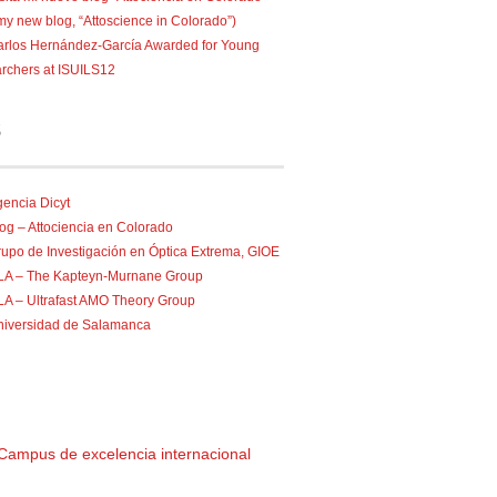
 my new blog, “Attoscience in Colorado”)
rlos Hernández-García Awarded for Young
rchers at ISUILS12
S
encia Dicyt
og – Attociencia en Colorado
upo de Investigación en Óptica Extrema, GIOE
ILA – The Kapteyn-Murnane Group
LA – Ultrafast AMO Theory Group
niversidad de Salamanca