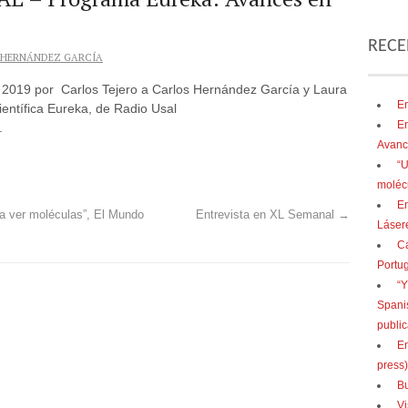
RECE
 HERNÁNDEZ GARCÍA
e 2019 por Carlos Tejero a Carlos Hernández García y Laura
En
entífica Eureka, de Radio Usal
En
.
Avanc
“U
moléc
En
a ver moléculas”, El Mundo
Entrevista en XL Semanal
→
Lásere
Ca
Portu
“Y
Spani
public
En
press)
Bu
Vi