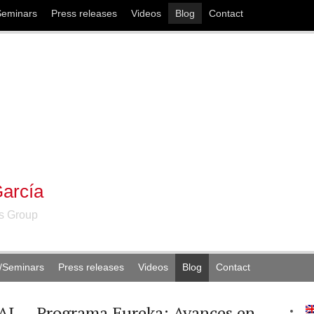
Seminars
Press releases
Videos
Blog
Contact
arcía
ns Group
/Seminars
Press releases
Videos
Blog
Contact
SAL – Programa Eureka: Avances en