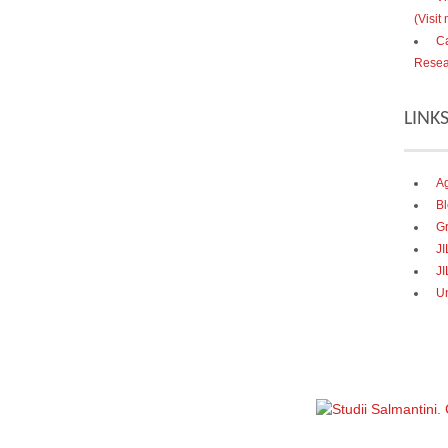
(Visit
Ca
Resea
LINK
Ag
Bl
Gr
J
JI
U
Política de privacidad