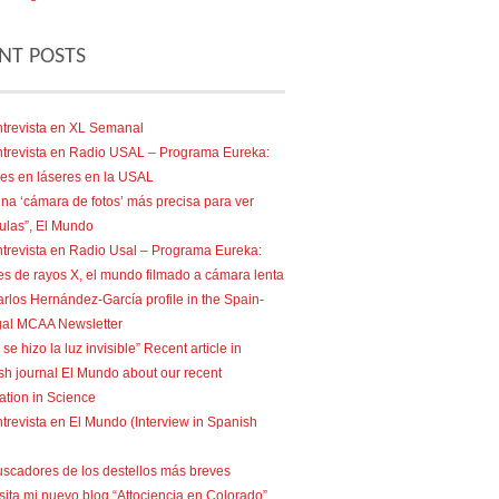
NT POSTS
trevista en XL Semanal
trevista en Radio USAL – Programa Eureka:
es en láseres en la USAL
na ‘cámara de fotos’ más precisa para ver
ulas”, El Mundo
trevista en Radio Usal – Programa Eureka:
s de rayos X, el mundo filmado a cámara lenta
rlos Hernández-García profile in the Spain-
gal MCAA Newsletter
 se hizo la luz invisible” Recent article in
sh journal El Mundo about our recent
ation in Science
trevista en El Mundo (Interview in Spanish
scadores de los destellos más breves
sita mi nuevo blog “Attociencia en Colorado”