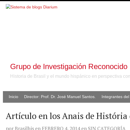
Grupo de Investigación Reconocid
Historia de Brasil y el mundo hispánico en perspectiva c
Inicio
Director: Prof. Dr. José Manuel Santos.
Integrantes de
Artículo en los Anais de Históri
por
Brasilhis
en
FEBRERO 4, 2014
en
SIN CATEGORÍA