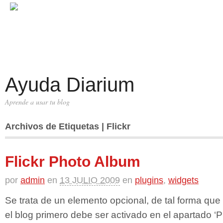
Ayuda Diarium
Aprende a usar tu blog
Archivos de Etiquetas | Flickr
Flickr Photo Album
por
admin
en
13 JULIO 2009
en
plugins
,
widgets
Se trata de un elemento opcional, de tal forma que 
el blog primero debe ser activado en el apartado ‘P