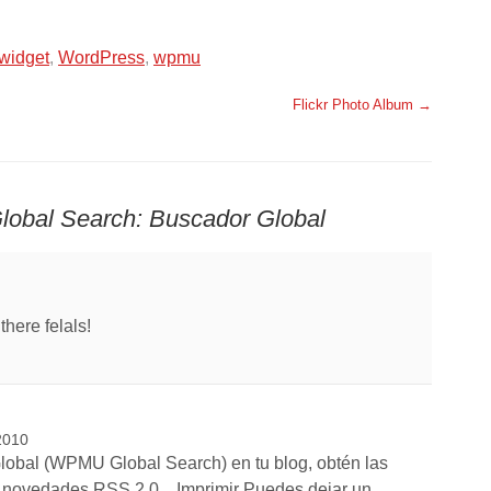
widget
,
WordPress
,
wpmu
Flickr Photo Album
→
bal Search: Buscador Global
there felals!
2010
r Global (WPMU Global Search) en tu blog, obtén las
gin novedades RSS 2.0 Imprimir Puedes dejar un