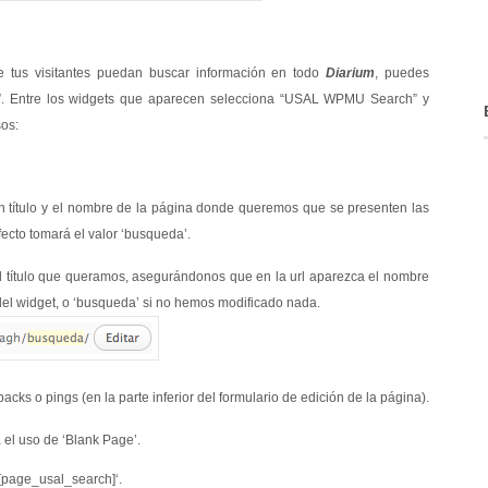
e tus visitantes puedan buscar información en todo
Diarium
, puedes
ts”. Entre los widgets que aparecen selecciona “USAL WPMU Search” y
sos:
n título y el nombre de la página donde queremos que se presenten las
ecto tomará el valor ‘busqueda’.
título que queramos, asegurándonos que en la url aparezca el nombre
del widget, o ‘busqueda’ si no hemos modificado nada.
cks o pings (en la parte inferior del formulario de edición de la página).
a el uso de ‘Blank Page’.
‘[page_usal_search]‘.