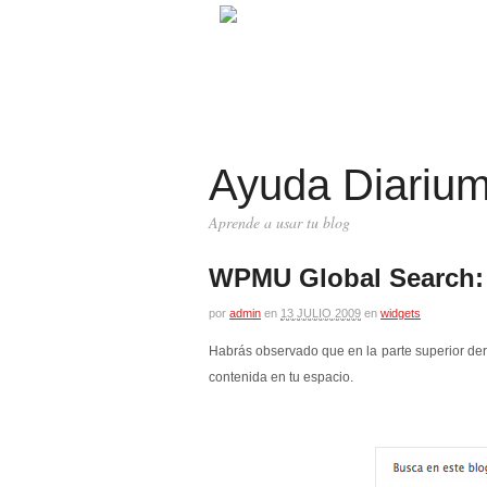
Ayuda Diariu
Aprende a usar tu blog
WPMU Global Search:
por
admin
en
13 JULIO 2009
en
widgets
Habrás observado que en la parte superior de
contenida en tu espacio.