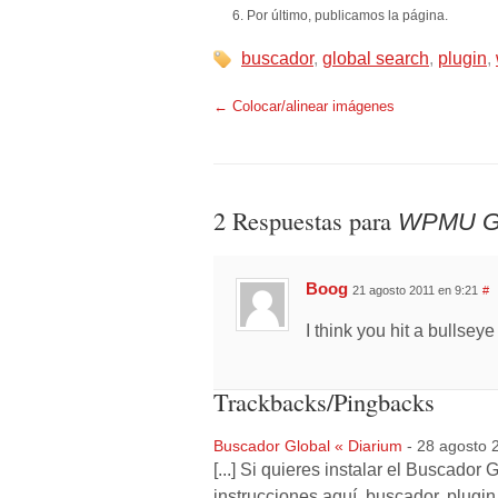
Por último, publicamos la página.
buscador
,
global search
,
plugin
,
←
Colocar/alinear imágenes
2 Respuestas para
WPMU Glo
Boog
21 agosto 2011 en 9:21
#
I think you hit a bullseye 
Trackbacks/Pingbacks
Buscador Global « Diarium
-
28 agosto 
[...] Si quieres instalar el Buscado
instrucciones aquí. buscador, plu