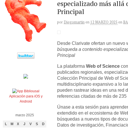
especializado más allá 
Principal
por
Diegomartin
en
12 MARZO 2025
en
BA
Desde Clarivate ofertan un nuevo 
búsqueda a contenido especializad
Principal
La plataforma
Web of Science
con
publicados regionales, especializa
Colección Principal de Web of Sci
multidisciplinario expansivo a lo la
pueden rastrear ideas en una red d
referencias citadas de más de 235 
Aplicación para iOS y
Android
Únase a esta sesión para aprende
extendido en el ecosistema de Web
marzo 2025
búsquedas a nuevos tipos de docum
L
M
X
J
V
S
D
Datos de investigación, Financiació