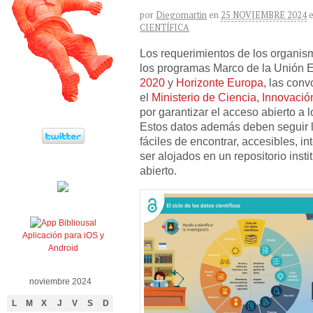
por
Diegomartin
en
25 NOVIEMBRE 2024
CIENTÍFICA
Los requerimientos de los organis
los programas Marco de la Unión
2020
y
Horizonte Europa
, las conv
el
Ministerio de Ciencia, Innovaci
por garantizar el acceso abierto a 
Estos datos además deben seguir l
fáciles de encontrar, accesibles, in
ser alojados en un repositorio inst
abierto.
Aplicación para iOS y
Android
noviembre 2024
L
M
X
J
V
S
D