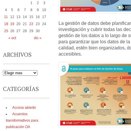
1
2
3
4
5
6
7
8
9
10
11
12
13
14
15
16
17
La gestión de datos debe planificar
18
19
20
21
22
23
24
investigación y cubrir todas las de
25
26
27
28
29
30
gestión de los datos a lo largo de 
« oct
dic »
para garantizar que los datos de l
calidad, estén bien organizados, 
ARCHIVOS
accesibles.
CATEGORÍAS
Acceso abierto
Acuerdos
transformativos para
publicación OA