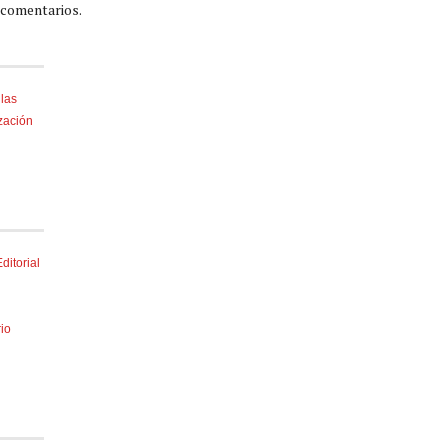
 comentarios.
 las
ización
itorial
rio