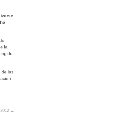
lizarse
 ha
 de
e la
ringido
 de las
cación
a 2012
→