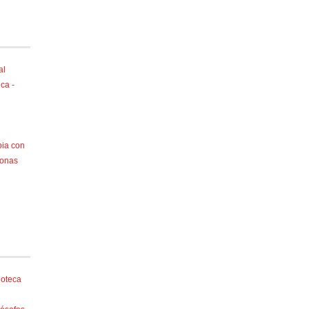
al
ca -
pia con
sonas
ioteca