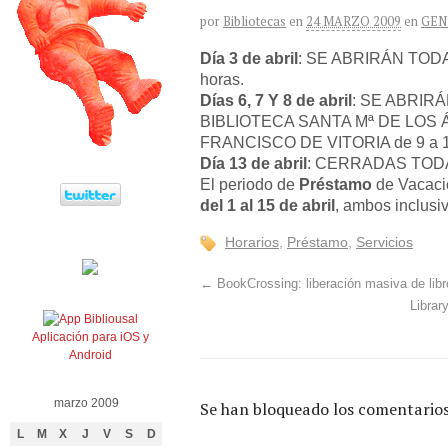
por
Bibliotecas
en
24 MARZO 2009
en
GEN
Día 3 de abril
: SE ABRIRÁN TODAS 
horas.
Días 6, 7 Y 8 de abril
: SE ABRIR
BIBLIOTECA SANTA Mª DE LOS 
FRANCISCO DE VITORIA de 9 a 1
Día 13 de abril
: CERRADAS TODAS 
El periodo de
Préstamo
de Vacaci
del 1 al 15 de abril
, ambos inclusi
Horarios
,
Préstamo
,
Servicios
←
BookCrossing: liberación masiva de libr
Librar
Aplicación para iOS y
Android
marzo 2009
Se han bloqueado los comentarios
L
M
X
J
V
S
D