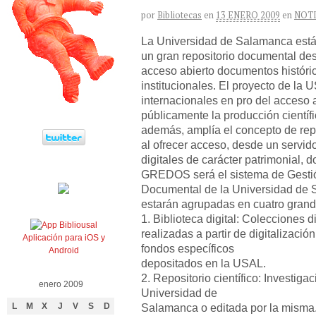
por
Bibliotecas
en
13 ENERO 2009
en
NOTI
La Universidad de Salamanca está 
un gran repositorio documental de
acceso abierto documentos histórico
institucionales. El proyecto de la U
internacionales en pro del acceso 
públicamente la producción científ
además, amplía el concepto de repos
al ofrecer acceso, desde un servid
digitales de carácter patrimonial, d
GREDOS será el sistema de Gestió
Documental de la Universidad de 
estarán agrupadas en cuatro grand
1. Biblioteca digital: Colecciones d
realizadas a partir de digitalizaci
Aplicación para iOS y
fondos específicos
Android
depositados en la USAL.
2. Repositorio científico: Investiga
enero 2009
Universidad de
Salamanca o editada por la misma
L
M
X
J
V
S
D