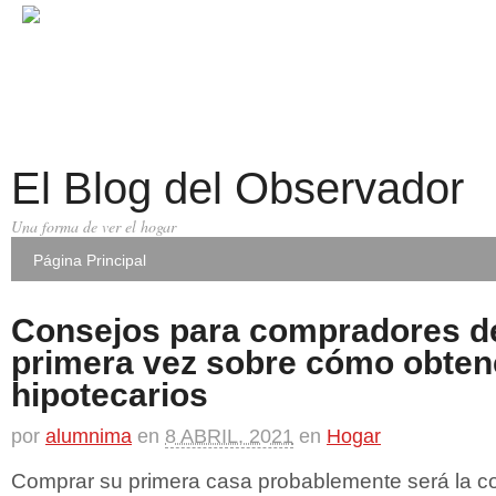
El Blog del Observador
Una forma de ver el hogar
Página Principal
Consejos para compradores de
primera vez sobre cómo obten
hipotecarios
por
alumnima
en
8 ABRIL, 2021
en
Hogar
Comprar su primera casa probablemente será la 