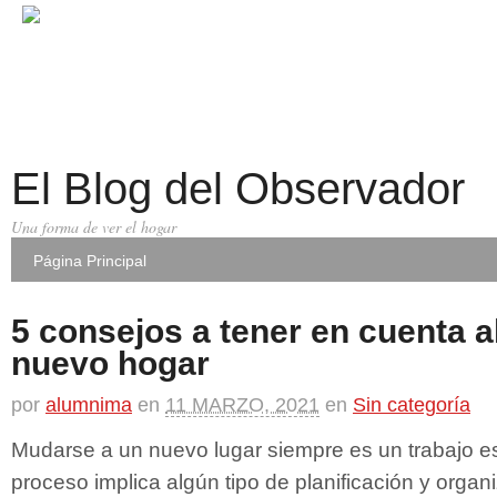
El Blog del Observador
Una forma de ver el hogar
Página Principal
5 consejos a tener en cuenta 
nuevo hogar
por
alumnima
en
11 MARZO, 2021
en
Sin categoría
Mudarse a un nuevo lugar siempre es un trabajo est
proceso implica algún tipo de planificación y organ