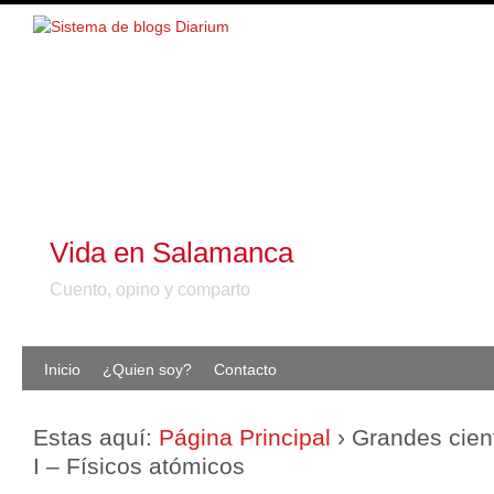
Vida en Salamanca
Cuento, opino y comparto
Inicio
¿Quien soy?
Contacto
Estas aquí:
Página Principal
›
Grandes cient
I – Físicos atómicos