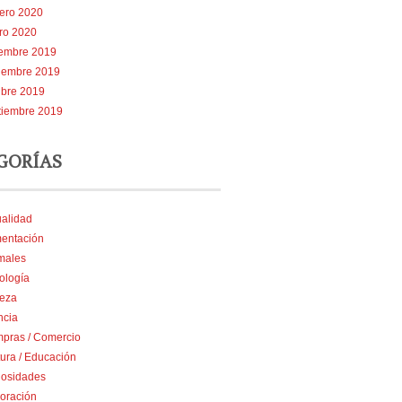
rero 2020
ro 2020
iembre 2019
iembre 2019
ubre 2019
tiembre 2019
GORÍAS
ualidad
mentación
males
ología
leza
ncia
pras / Comercio
tura / Educación
iosidades
oración