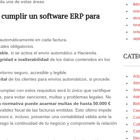
ada una de estas áreas.
feb
ene
 cumplir un software ERP para
dic
nov
oct
sep
automáticamente en cada factura.
ales obligatorios.
able
, si se activa el envío automático a Hacienda.
CATE
egridad e inalterabilidad
de los datos contenidos en los
torno seguro, accesible y legible.
Act
ital
de los clientes para envíos automáticos, si procede.
Ali
cumplan con estos requisitos será lo único que certifique
Ani
s, para evitar sanciones, multas y problemas legales. No
Astr
a normativa puede acarrear multas de hasta 50.000 €
Bel
validez fiscal de las facturas emitidas. Esto último impide
Cie
gresos e, incluso, presentar una contabilidad válida ante la
Com
esgo la continuidad de tu negocio y compromete la relación
Cul
Cur
Dec