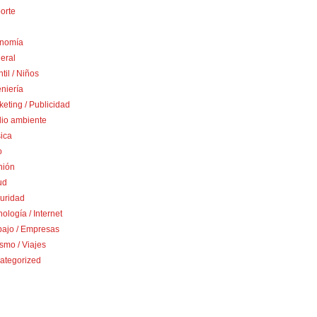
orte
nomía
eral
ntil / Niños
niería
eting / Publicidad
io ambiente
ica
o
nión
ud
uridad
ología / Internet
bajo / Empresas
smo / Viajes
ategorized