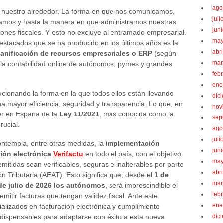
ago
a nuestro alrededor. La forma en que nos comunicamos,
juli
mos y hasta la manera en que administramos nuestras
jun
iones fiscales. Y esto no excluye al entramado empresarial.
may
stacados que se ha producido en los últimos años es la
abri
lanificación de recursos empresariales o ERP
(según
mar
de la contabilidad online de autónomos, pymes y grandes
feb
ene
ucionando la forma en la que todos ellos están llevando
dic
na mayor eficiencia, seguridad y transparencia. Lo que, en
nov
gor en España de la
Ley 11/2021
, más conocida como la
sep
rucial.
ago
juli
ntempla, entre otras medidas, la
implementación
jun
ción electrónica
Verifactu
en todo el país, con el objetivo
may
emitidas sean verificables, seguras e inalterables por parte
abri
ón Tributaria (AEAT). Esto significa que, desde el
1 de
mar
de julio de 2026 los autónomos
, será imprescindible el
feb
itir facturas que tengan validez fiscal. Ante este
ene
alizados en facturación electrónica y cumplimiento
ndispensables para adaptarse con éxito a esta nueva
dic