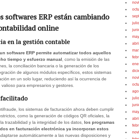
nov
oct
os softwares ERP están cambiando
sep
juli
contabilidad online
jun
may
ia en la gestión contable
abri
mar
un software ERP permite automatizar todos aquellos
feb
cho tiempo y esfuerzo manual
, como la emisión de las
ene
ones, la conciliación bancaria o la generación de los
dic
ntegración de algunos módulos específicos, estos sistemas
nov
ación en un solo lugar, reduciendo así la ocurrencia de
oct
valioso para empresarios y gestores.
ago
facilitado
juli
jun
ntifraude, los sistemas de facturación ahora deben cumplir
may
estrictos, como la generación de códigos QR oficiales, la
abri
a trazabilidad y la integridad de los datos,
los programas
feb
ados en facturación electrónica ya incorporan estos
nov
daptarse automáticamente a las nuevas disposiciones y