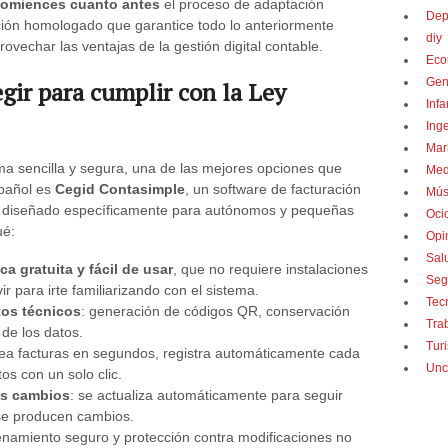
 comiences
cuanto antes
el proceso de adaptación
Dep
ción homologado que garantice todo lo anteriormente
diy
rovechar las ventajas de la gestión digital contable.
Eco
Gen
gir para cumplir con la Ley
Infa
Inge
Mark
ma sencilla y segura, una de las mejores opciones que
Med
spañol es
Cegid Contasimple
, un software de facturación
Mús
o diseñado específicamente para autónomos y pequeñas
Oci
ué:
Opi
Sal
a gratuita y fácil de usar
, que no requiere instalaciones
Seg
r para irte familiarizando con el sistema.
Tecn
tos técnicos
: generación de códigos QR, conservación
Tra
 de los datos.
Turi
rea facturas en segundos, registra automáticamente cada
Unc
os con un solo clic.
os cambios
: se actualiza automáticamente para seguir
 se producen cambios.
enamiento seguro y protección contra modificaciones no