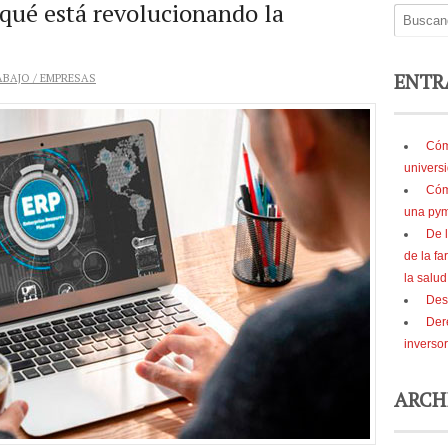
 qué está revolucionando la
ENTR
ABAJO / EMPRESAS
Cóm
universi
Cóm
una pym
De l
de la fa
la salu
Des
Der
inversor
ARCH