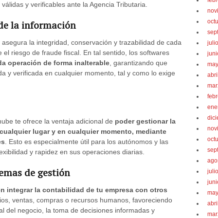
feb
válidas y verificables ante la Agencia Tributaria.
nov
oct
de la información
sep
 asegura la integridad, conservación y trazabilidad de cada
juli
 el riesgo de fraude fiscal. En tal sentido, los softwares
jun
da operación de forma inalterable
, garantizando que
may
da y verificada en cualquier momento, tal y como lo exige
abri
mar
feb
ene
dic
ube te ofrece la ventaja adicional de
poder gestionar la
nov
cualquier lugar y en cualquier momento, mediante
oct
es
. Esto es especialmente útil para los autónomos y las
sep
ibilidad y rapidez en sus operaciones diarias.
ago
temas de gestión
juli
jun
n integrar la contabilidad de tu empresa con otros
may
rios, ventas, compras o recursos humanos, favoreciendo
abri
al del negocio, la toma de decisiones informadas y
mar