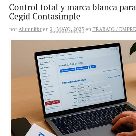
Control total y marca blanca para
Cegid Contasimple
por
Alumnifbr
en
21 MAYO, 2025
en
TRABAJO / EMPR