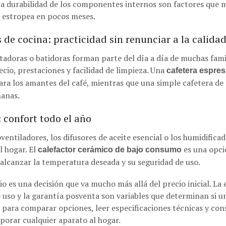
la durabilidad de los componentes internos son factores que m
e estropea en pocos meses.
de cocina: practicidad sin renunciar a la calida
stadoras o batidoras forman parte del día a día de muchas famil
ecio, prestaciones y facilidad de limpieza. Una
cafetera espre
ra los amantes del café, mientras que una simple cafetera de 
ñanas.
 confort todo el año
oventiladores, los difusores de aceite esencial o los humidific
l hogar. El
es una opci
calefactor cerámico de bajo consumo
 alcanzar la temperatura deseada y su seguridad de uso.
o es una decisión que va mucho más allá del precio inicial. La 
de uso y la garantía posventa son variables que determinan si u
 para comparar opciones, leer especificaciones técnicas y cons
rporar cualquier aparato al hogar.