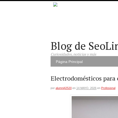
Blog de SeoLi
Curiosidades, noticias y más
Página Principal
Electrodomésticos para e
por
alumni42520
en
14 MAYO, 2026
en
Profesional