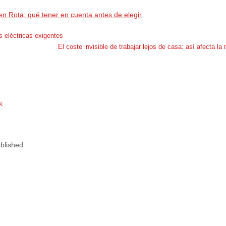
en Rota: qué tener en cuenta antes de elegir
s eléctricas exigentes
El coste invisible de trabajar lejos de casa: así afecta l
k
blished