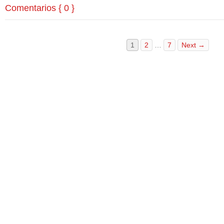
Comentarios { 0 }
1
2
…
7
Next →