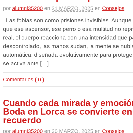
por
alumni35200
en
31 MARZO, 2025
en
Consejos
Las fobias son como prisiones invisibles. Aunqu
que ese ascensor, ese perro o esa multitud no r
real, el cuerpo reacciona con una intensidad que pa
descontrolado, las manos sudan, la mente se nubl
automática, diseñada evolutivamente para proteger
se activa ante […]
Comentarios { 0 }
Cuando cada mirada y emoción
Boda en Lorca se convierte e
recuerdo
por
alumni35200
en
30 MARZO, 2025
en
Consejos