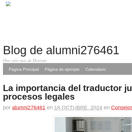
Blog de alumni276461
Otro sitio más de Diarium
Página Principal
Página de ejemplo
Calendario
La importancia del traductor j
procesos legales
por
alumni276461
en
18 OCTUBRE, 2024
en
Consejo